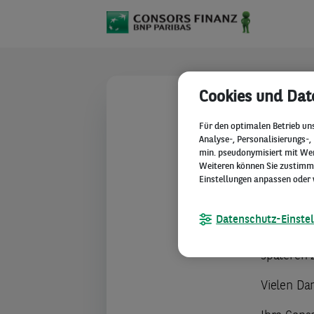
Cookies und Dat
TECHNIS
Für den optimalen Betrieb un
Analyse-, Personalisierungs-,
Beim 
min. pseudonymisiert mit Werb
Weiteren können Sie zustimmen
techn
Einstellungen anpassen oder 
Bitte stel
Datenschutz-Einste
verwenden
späteren 
Vielen Dan