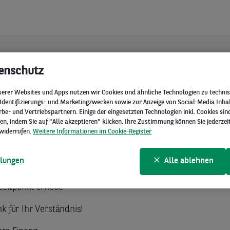
enschutz
CHER FEHLER
serer Websites und Apps nutzen wir Cookies und ähnliche Technologien zu technis
 Identifizierungs- und Marketingzwecken sowie zur Anzeige von Social-Media Inha
Aufruf Ihrer Anfrage ist ein
e- und Vertriebspartnern. Einige der eingesetzten Technologien inkl. Cookies sind
, indem Sie auf "Alle akzeptieren" klicken. Ihre Zustimmung können Sie jederzei
isches Problem aufgetreten.
widerrufen.
Weitere Informationen im Cookie-Register
len Sie eine neue Anfrage. Falls das Problem weiterhin beste
llungen
Alle ablehnen
 Sie bitte einen anderen Browser oder versuchen Sie es z
Zeitpunkt erneut.
k für Ihr Verständnis!