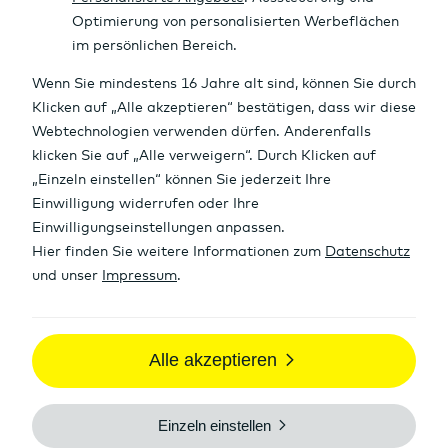
0 Euro Depotführung
Sparplan ab 1 Euro Sparrate
Trading per App
Nicht umsonst, aber günstig:
das comdirect Depot
Volles Leistungspaket, transparente
Kosten