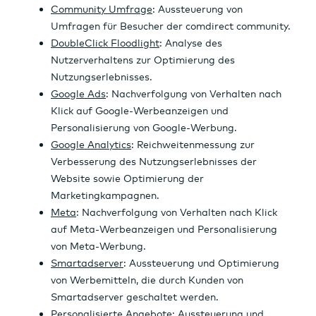
Prämie
. Weitere
50 Euro Early-Bird-Prämie
erhältst du, wenn du das comdirect Depot
eröffnet hast und bei Einführung Anfang 2027
zusätzlich ein staatlich gefördertes
Altersvorsorgedepot eröffnest.
Sichere dir
Aktion bis 15.09.2026:
bis zu
150 Euro Prämie
Zusätzlich:
3 Jahre nur 3,90 Euro
Orderentgelt pro Trade für
Depotneukundinnen und -kunden
(zzgl. marktüblicher Spreads,
Zuwendungen, börsenplatzabhängiger
Entgelte und ggf. anfallender fremder
Kosten)